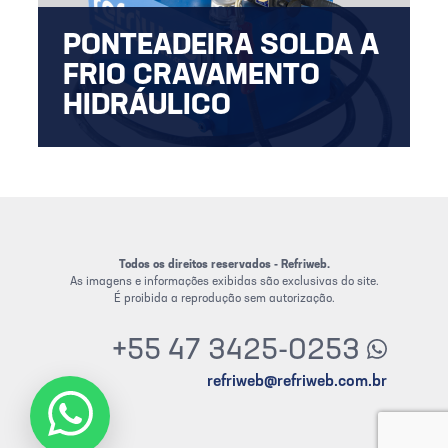
PONTEADEIRA SOLDA A
FRIO CRAVAMENTO
HIDRÁULICO
Soldagem a frio em chapa de inox.
Todos os direitos reservados - Refriweb.
As imagens e informações exibidas são exclusivas do site.
É proibida a reprodução sem autorização.
+55 47 3425-0253
refriweb@refriweb.com.br