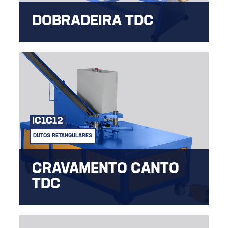
DOBRADEIRA TDC
Dobradeira TDC do tipo dentada manual.
IC1C12
DUTOS RETANGULARES
CRAVAMENTO CANTO
TDC
Máquia Refriweb, Inclusão e Cravamento
para canto TDC Pneumatico