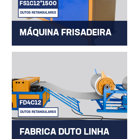
FS1C12*1500
DUTOS RETANGULARES
MÁQUINA FRISADEIRA
Confere maior rigidez e estabilidade ao
material ou produto final.
Frisos
FD4C12
DUTOS RETANGULARES
FABRICA DUTO LINHA