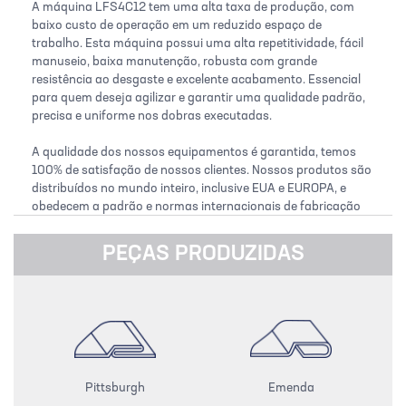
A máquina LFS4C12 tem uma alta taxa de produção, com
baixo custo de operação em um reduzido espaço de
trabalho. Esta máquina possui uma alta repetitividade, fácil
manuseio, baixa manutenção, robusta com grande
resistência ao desgaste e excelente acabamento. Essencial
para quem deseja agilizar e garantir uma qualidade padrão,
precisa e uniforme nos dobras executadas.
A qualidade dos nossos equipamentos é garantida, temos
100% de satisfação de nossos clientes. Nossos produtos são
distribuídos no mundo inteiro, inclusive EUA e EUROPA, e
obedecem a padrão e normas internacionais de fabricação
(SMACNA, ASHRAE e NBR). Firmamos o compromisso de
oferecer o melhor acabamento ao seu projeto e lhe
PEÇAS PRODUZIDAS
proporcionar a satisfação de trabalhar com um de nossos
equipamentos, automatizando quatro processos de
produção. Sinta-se a vontade ao requerer um equipamento,
para suprir alguma de suas necessidades.
Pittsburgh
Emenda