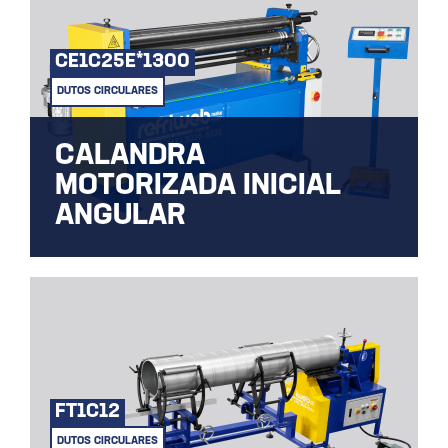
CE1C25E*1300
DUTOS CIRCULARES
CALANDRA
MOTORIZADA INICIAL
ANGULAR
A máquina Calandra Elétrica, para
fabricação tubo, curvas e cones.
FT1C12
DUTOS CIRCULARES