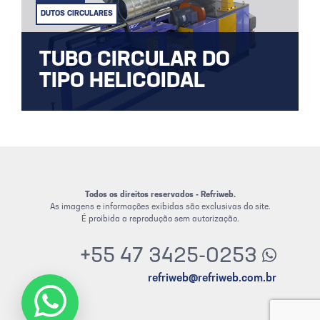
DUTOS CIRCULARES
TUBO CIRCULAR DO
TIPO HELICOIDAL
Máquina Duto Circular, Tubo Redondo
Espiral, tipo cravada helicoidal.
Todos os direitos reservados - Refriweb.
As imagens e informações exibidas são exclusivas do site.
É proibida a reprodução sem autorização.
+55 47 3425-0253
refriweb@refriweb.com.br