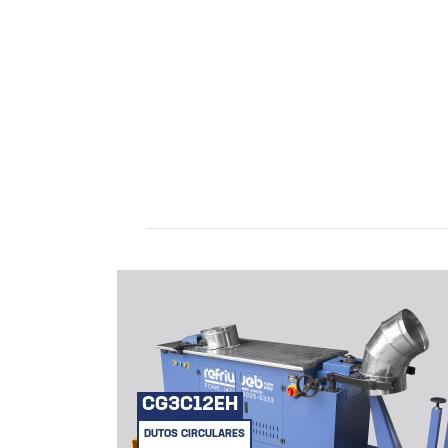
CG3C12EH
DUTOS CIRCULARES