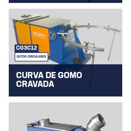
Dobradeira TDC do tipo dentada manual.
CG3C12
DUTOS CIRCULARES
CURVA DE GOMO
CRAVADA
Principal equipamento para confecção de
flange e união de gomos.