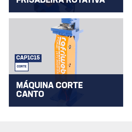
FRISADEIRA ROTATIVA
Frisadeira Elétrica utilizada para bordear,
frisar, cortar e nervurar.
CAP1C15
CORTE
MÁQUINA CORTE
CANTO
Diferentes tipos de cortes para as mais
diversas aplicações.