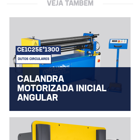
VEJA TAMBÉM
CE1C25E*1300
DUTOS CIRCULARES
CALANDRA
MOTORIZADA INICIAL
ANGULAR
A máquina Calandra Elétrica, para
fabricação tubo, curvas e cones.