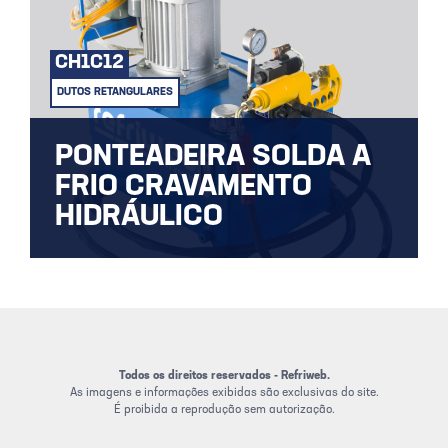
CH1C12
DUTOS RETANGULARES
PONTEADEIRA SOLDA A
FRIO CRAVAMENTO
HIDRÁULICO
Soldagem a frio em chapa de inox.
Todos os direitos reservados - Refriweb.
As imagens e informações exibidas são exclusivas do site.
É proibida a reprodução sem autorização.