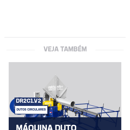
VEJA TAMBÉM
DR2C1.V2
DUTOS CIRCULARES
MÁQUINA DUTO