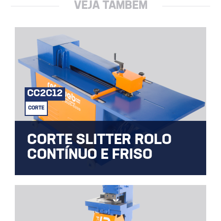
VEJA TAMBÉM
CC2C12
CORTE
CORTE SLITTER ROLO
CONTÍNUO E FRISO
Máquina Corte e Friso Contínuo do Tipo
Slitter por rolo com régua