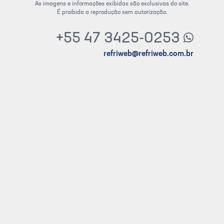
As imagens e informações exibidas são exclusivas do site.
É proibida a reprodução sem autorização.
+55 47 3425-0253
refriweb@refriweb.com.br