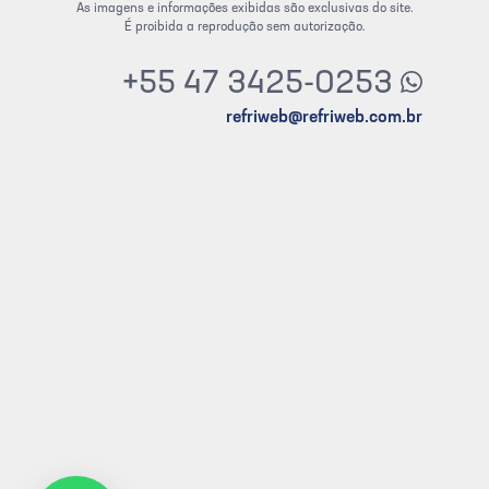
As imagens e informações exibidas são exclusivas do site.
É proibida a reprodução sem autorização.
+55 47 3425-0253
refriweb@refriweb.com.br