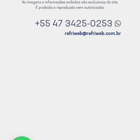
As imagens e informações exibidas são exclusivas do site.
É proibida a reprodução sem autorização.
+55 47 3425-0253
refriweb@refriweb.com.br