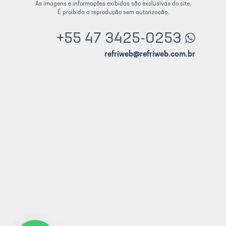
As imagens e informações exibidas são exclusivas do site.
É proibida a reprodução sem autorização.
+55 47 3425-0253
refriweb@refriweb.com.br