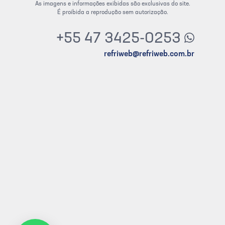
As imagens e informações exibidas são exclusivas do site.
É proibida a reprodução sem autorização.
+55 47 3425-0253
refriweb@refriweb.com.br