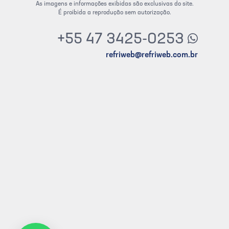
As imagens e informações exibidas são exclusivas do site.
É proibida a reprodução sem autorização.
+55 47 3425-0253
refriweb@refriweb.com.br