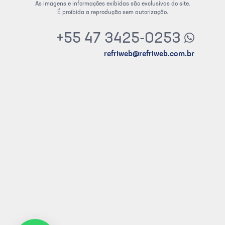
As imagens e informações exibidas são exclusivas do site.
É proibida a reprodução sem autorização.
+55 47 3425-0253
refriweb@refriweb.com.br