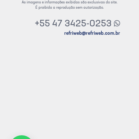
As imagens e informações exibidas são exclusivas do site.
É proibida a reprodução sem autorização.
+55 47 3425-0253
refriweb@refriweb.com.br