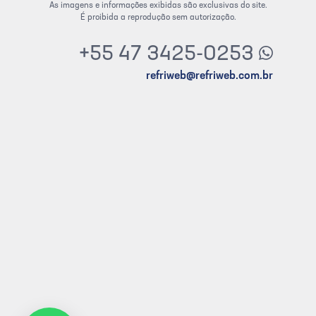
As imagens e informações exibidas são exclusivas do site.
É proibida a reprodução sem autorização.
+55 47 3425-0253
refriweb@refriweb.com.br