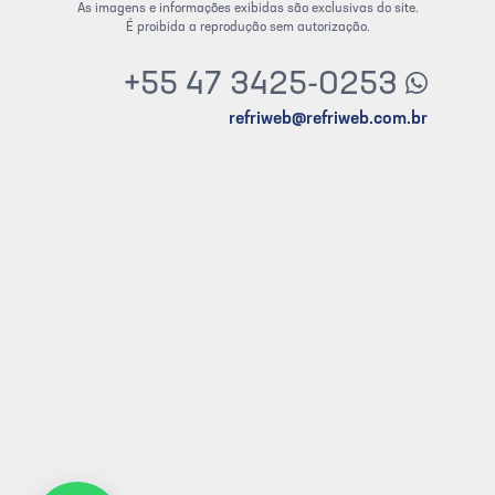
As imagens e informações exibidas são exclusivas do site.
É proibida a reprodução sem autorização.
+55 47 3425-0253
refriweb@refriweb.com.br