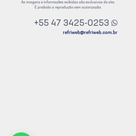
As imagens e informações exibidas são exclusivas do site.
É proibida a reprodução sem autorização.
+55 47 3425-0253
refriweb@refriweb.com.br