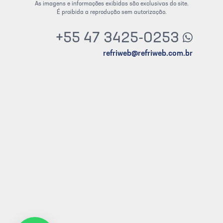
As imagens e informações exibidas são exclusivas do site.
É proibida a reprodução sem autorização.
+55 47 3425-0253
refriweb@refriweb.com.br