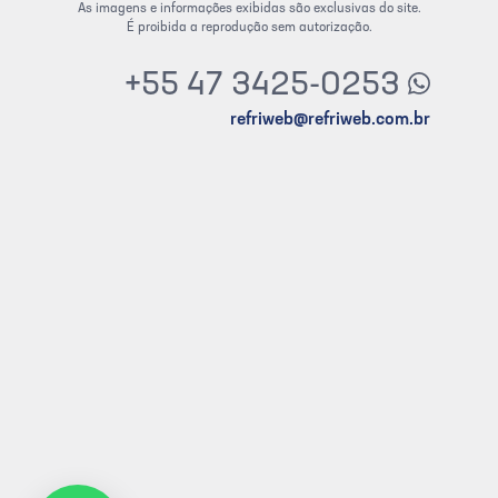
As imagens e informações exibidas são exclusivas do site.
É proibida a reprodução sem autorização.
+55 47 3425-0253
refriweb@refriweb.com.br