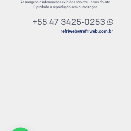
As imagens e informações exibidas são exclusivas do site.
É proibida a reprodução sem autorização.
+55 47 3425-0253
refriweb@refriweb.com.br