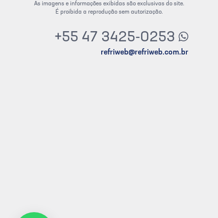
As imagens e informações exibidas são exclusivas do site.
É proibida a reprodução sem autorização.
+55 47 3425-0253
refriweb@refriweb.com.br