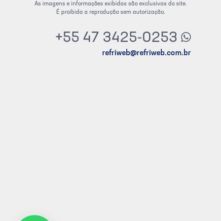
As imagens e informações exibidas são exclusivas do site.
É proibida a reprodução sem autorização.
+55 47 3425-0253
refriweb@refriweb.com.br