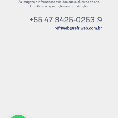
As imagens e informações exibidas são exclusivas do site.
É proibida a reprodução sem autorização.
+55 47 3425-0253
refriweb@refriweb.com.br