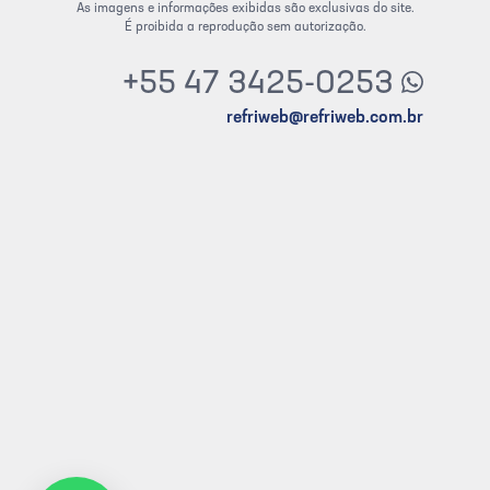
As imagens e informações exibidas são exclusivas do site.
É proibida a reprodução sem autorização.
+55 47 3425-0253
refriweb@refriweb.com.br