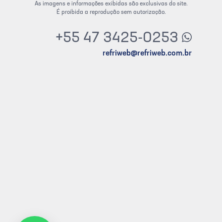
As imagens e informações exibidas são exclusivas do site.
É proibida a reprodução sem autorização.
+55 47 3425-0253
refriweb@refriweb.com.br