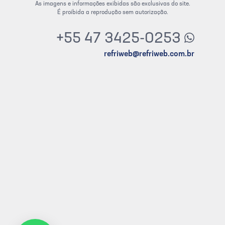
As imagens e informações exibidas são exclusivas do site.
É proibida a reprodução sem autorização.
+55 47 3425-0253
refriweb@refriweb.com.br