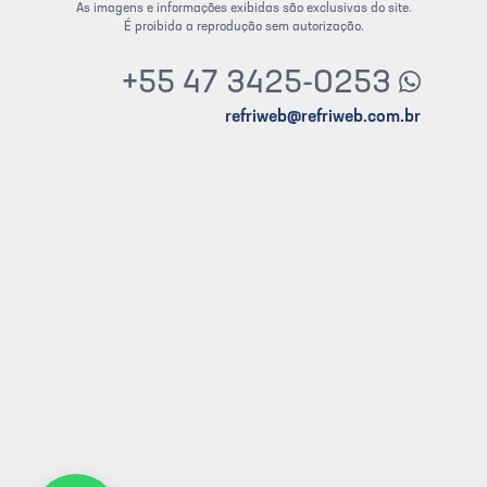
As imagens e informações exibidas são exclusivas do site.
É proibida a reprodução sem autorização.
+55 47 3425-0253
refriweb@refriweb.com.br