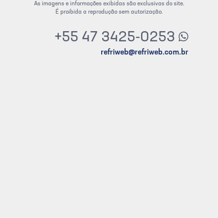
As imagens e informações exibidas são exclusivas do site.
É proibida a reprodução sem autorização.
+55 47 3425-0253
refriweb@refriweb.com.br