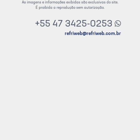
As imagens e informações exibidas são exclusivas do site.
É proibida a reprodução sem autorização.
+55 47 3425-0253
refriweb@refriweb.com.br