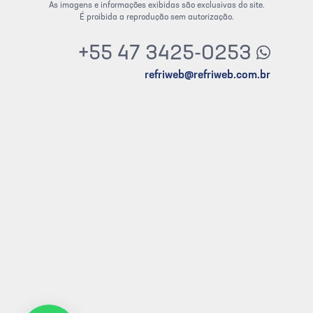
As imagens e informações exibidas são exclusivas do site.
É proibida a reprodução sem autorização.
+55 47 3425-0253
refriweb@refriweb.com.br