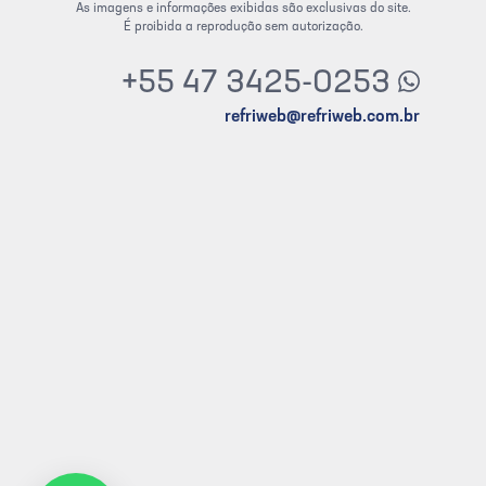
As imagens e informações exibidas são exclusivas do site.
É proibida a reprodução sem autorização.
+55 47 3425-0253
refriweb@refriweb.com.br