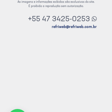
As imagens e informações exibidas são exclusivas do site.
É proibida a reprodução sem autorização.
+55 47 3425-0253
refriweb@refriweb.com.br