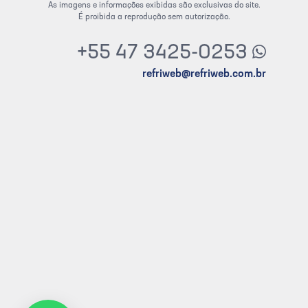
As imagens e informações exibidas são exclusivas do site.
É proibida a reprodução sem autorização.
+55 47 3425-0253
refriweb@refriweb.com.br