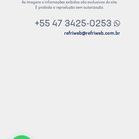
As imagens e informações exibidas são exclusivas do site.
É proibida a reprodução sem autorização.
+55 47 3425-0253
refriweb@refriweb.com.br