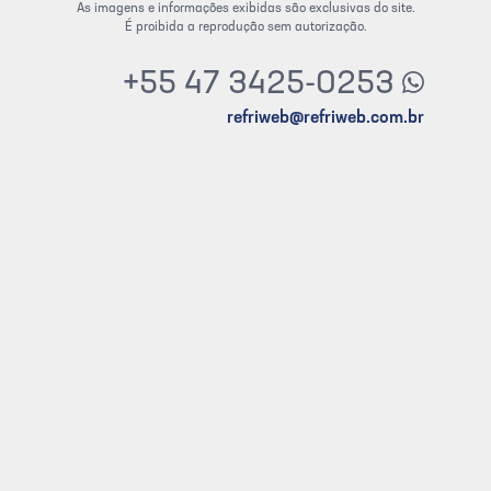
As imagens e informações exibidas são exclusivas do site.
É proibida a reprodução sem autorização.
+55 47 3425-0253
refriweb@refriweb.com.br