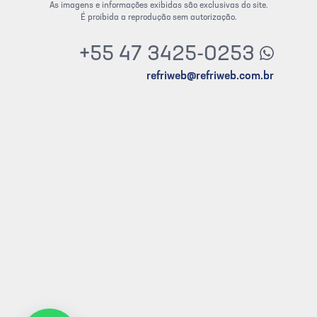
As imagens e informações exibidas são exclusivas do site.
É proibida a reprodução sem autorização.
+55 47 3425-0253
refriweb@refriweb.com.br