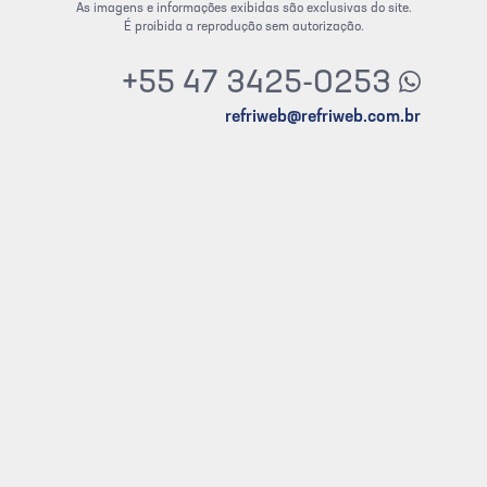
As imagens e informações exibidas são exclusivas do site.
É proibida a reprodução sem autorização.
+55 47 3425-0253
refriweb@refriweb.com.br