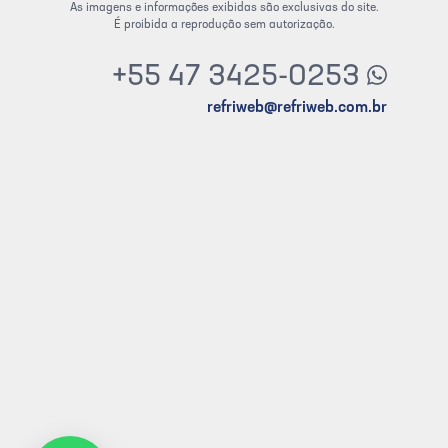
As imagens e informações exibidas são exclusivas do site.
É proibida a reprodução sem autorização.
+55 47 3425-0253
refriweb@refriweb.com.br