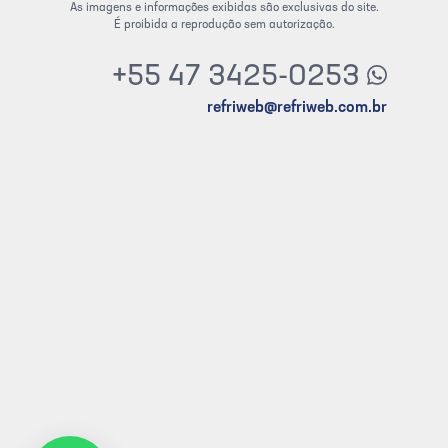
As imagens e informações exibidas são exclusivas do site.
É proibida a reprodução sem autorização.
+55 47 3425-0253
refriweb@refriweb.com.br