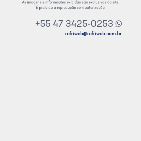
As imagens e informações exibidas são exclusivas do site.
É proibida a reprodução sem autorização.
+55 47 3425-0253
refriweb@refriweb.com.br