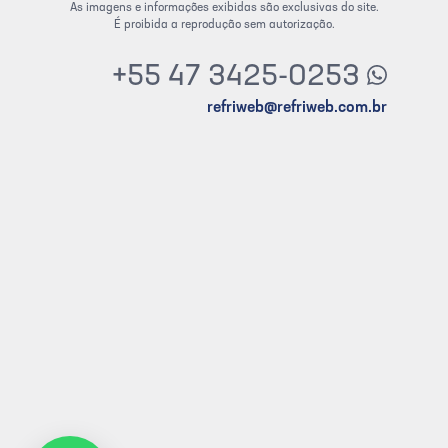
As imagens e informações exibidas são exclusivas do site.
É proibida a reprodução sem autorização.
+55 47 3425-0253
refriweb@refriweb.com.br