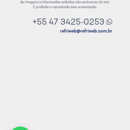
As imagens e informações exibidas são exclusivas do site.
É proibida a reprodução sem autorização.
+55 47 3425-0253
refriweb@refriweb.com.br