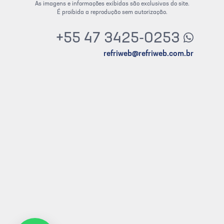
As imagens e informações exibidas são exclusivas do site.
É proibida a reprodução sem autorização.
+55 47 3425-0253
refriweb@refriweb.com.br