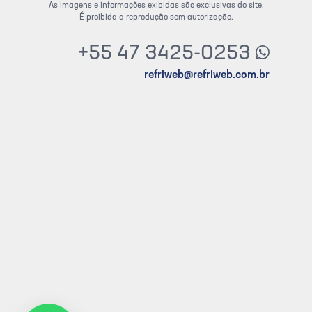
As imagens e informações exibidas são exclusivas do site.
É proibida a reprodução sem autorização.
+55 47 3425-0253
refriweb@refriweb.com.br