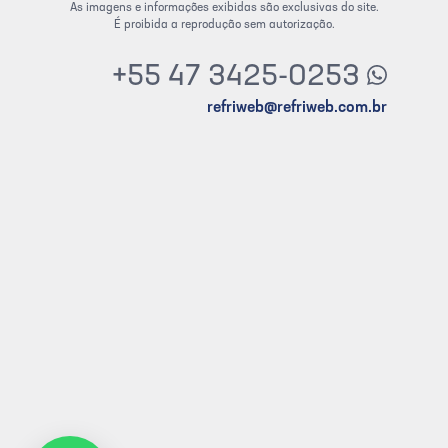
As imagens e informações exibidas são exclusivas do site.
É proibida a reprodução sem autorização.
+55 47 3425-0253
refriweb@refriweb.com.br