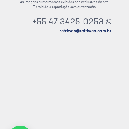
As imagens e informações exibidas são exclusivas do site.
É proibida a reprodução sem autorização.
+55 47 3425-0253
refriweb@refriweb.com.br